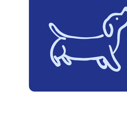
manger & boire
DES ADRESSES
MANGER ET S
Explore des restaurants et bars popul