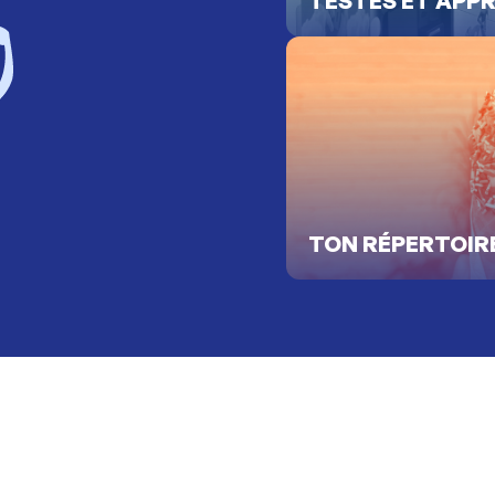
 POUR BIEN
ORTIR
aires dans la région pour bien manger,