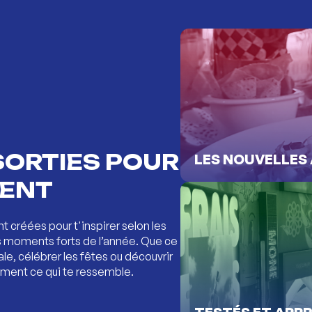
ENT
 créées pour t'inspirer selon les
s moments forts de l’année. Que ce
ale, célébrer les fêtes ou découvrir
ement ce qui te ressemble.
TESTÉS ET APPR
TON RÉPERTOIRE