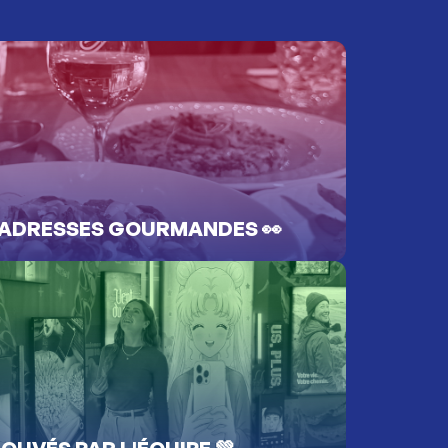
OUVÉS PAR L'ÉQUIPE 💚
 DES CRÈMERIES 🍦