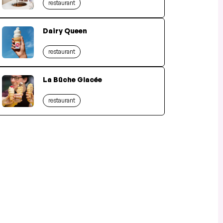
restaurant
Dairy Queen
restaurant
La Bûche Glacée
restaurant