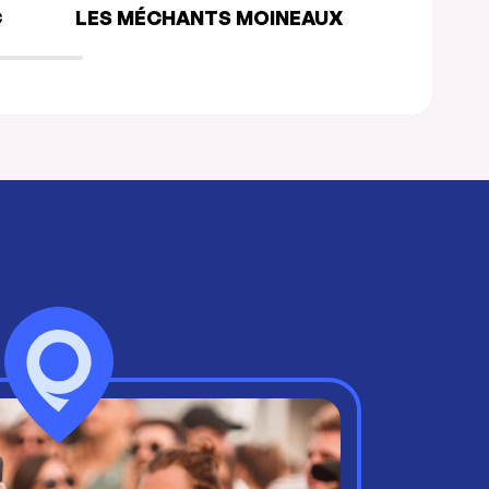
C
LES MÉCHANTS MOINEAUX
CHEZ SOI 