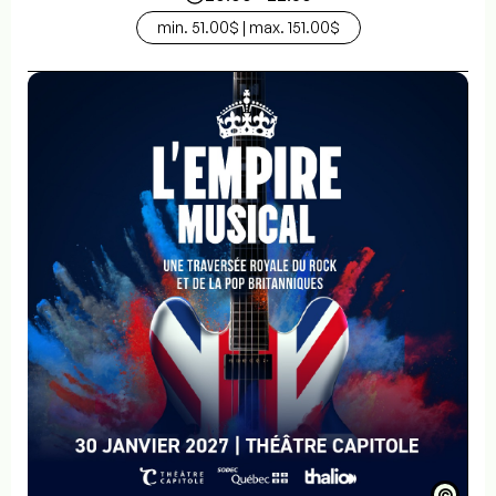
min. 51.00$ | max. 151.00$
©