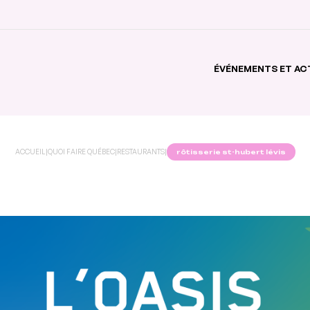
ÉVÉNEMENTS ET AC
ACCUEIL
|
QUOI FAIRE QUÉBEC
|
RESTAURANTS
|
rôtisserie st-hubert lévis