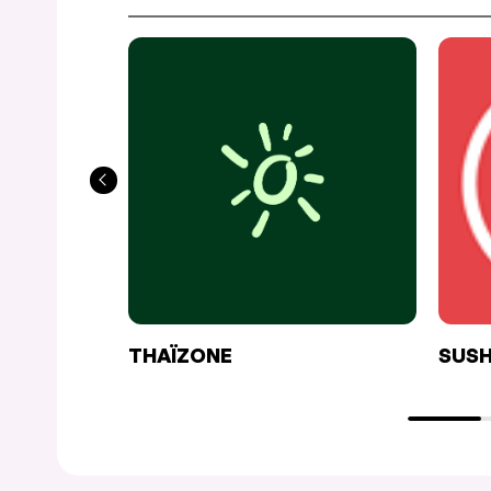
THAÏZONE
SUSH