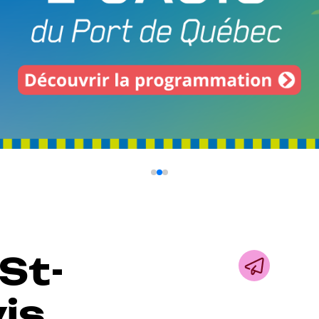
St-
is