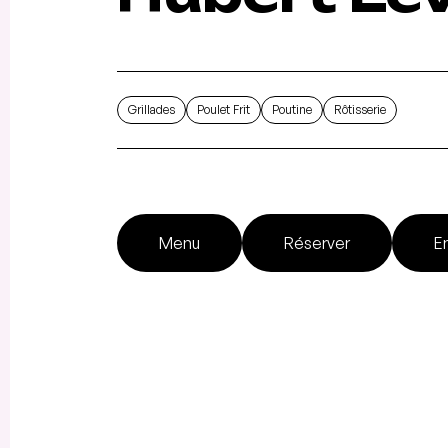
Grillades
Poulet Frit
Poutine
Rôtisserie
Menu
Réserver
En