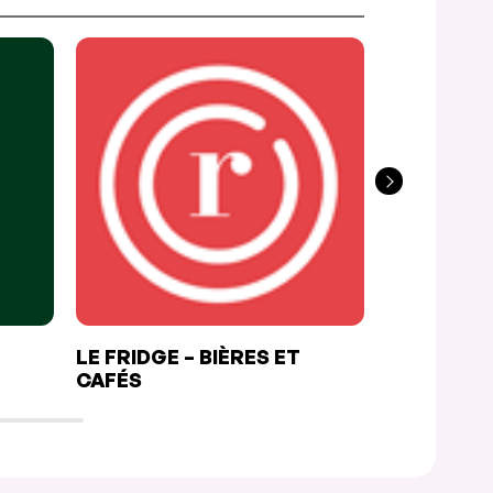
LE FRIDGE – BIÈRES ET
FANCY SU
CAFÉS