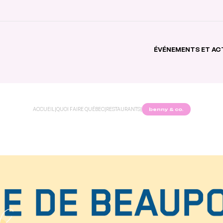
ÉVÉNEMENTS ET AC
ACCUEIL
|
QUOI FAIRE QUÉBEC
|
RESTAURANTS
|
benny & co.