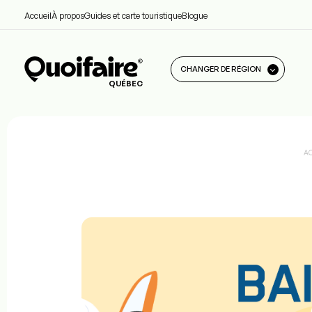
Accueil
À propos
Guides et carte touristique
Blogue
CHANGER DE RÉGION
QUÉBEC
A