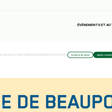
ÉVÉNEMENTS ET AC
CCUEIL
|
QUOI FAIRE QUÉBEC
|
ÉVÉNEMENTS ET ACTIVITÉS
|
loisirs et jeux
quiz room