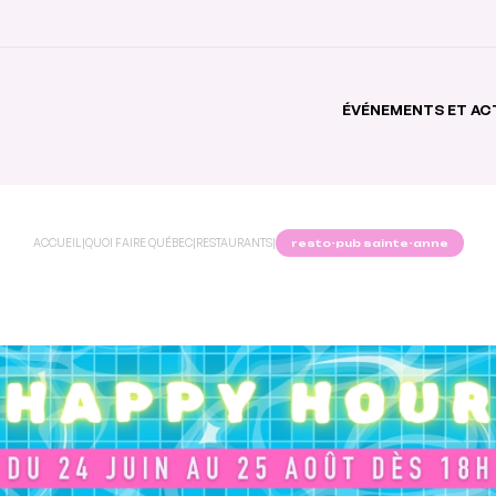
ÉVÉNEMENTS ET AC
ACCUEIL
|
QUOI FAIRE QUÉBEC
|
RESTAURANTS
|
resto-pub sainte-anne