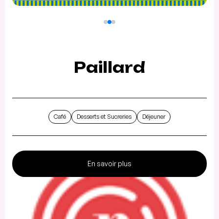
Paillard
Café
Desserts et Sucreries
Déjeuner
En savoir plus