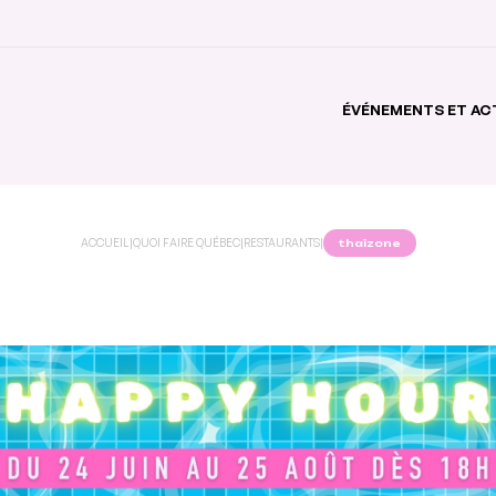
ÉVÉNEMENTS ET AC
ACCUEIL
|
QUOI FAIRE QUÉBEC
|
RESTAURANTS
|
thaïzone