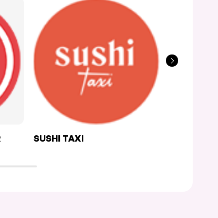
R
SUSHI TAXI
CHEZ ASH