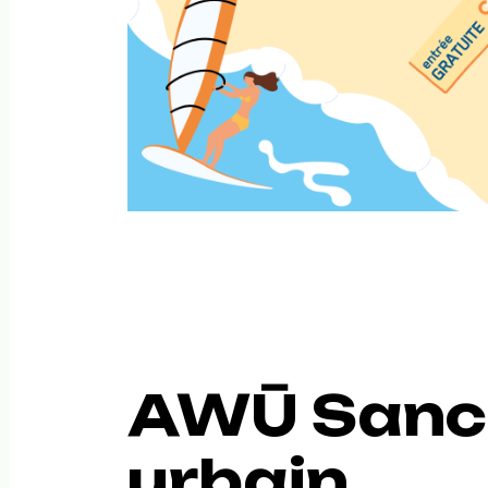
AWŪ Sanc
urbain