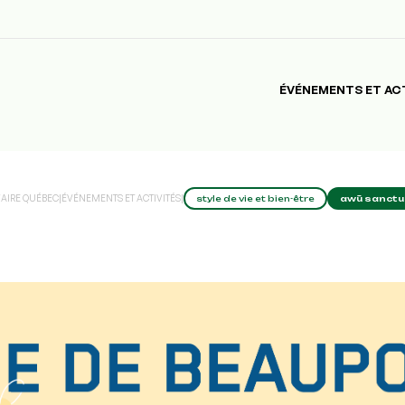
ÉVÉNEMENTS ET AC
FAIRE QUÉBEC
|
ÉVÉNEMENTS ET ACTIVITÉS
|
style de vie et bien-être
awū sanctua