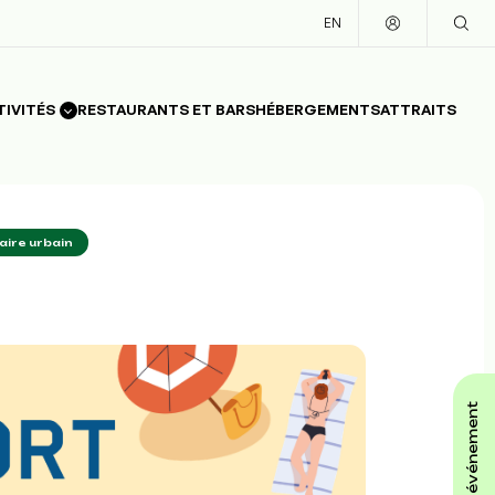
EN
TIVITÉS
RESTAURANTS ET BARS
HÉBERGEMENTS
ATTRAITS
ire urbain
affiche ton événement