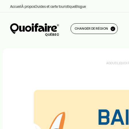
Accueil
À propos
Guides et carte touristique
Blogue
CHANGER DE RÉGION
QUÉBEC
ACCUEIL
|
QUOI 