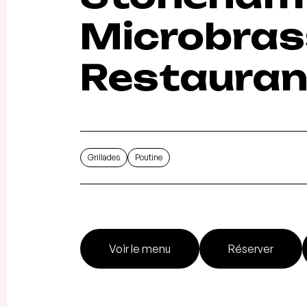
Microbrass
Restauran
Grillades
Poutine
Voir le menu
Réserver