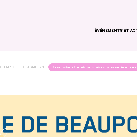
ÉVÉNEMENTS ET AC
OI FAIRE QUÉBEC
|
RESTAURANTS
|
la souche stoneham – microbrasserie et re