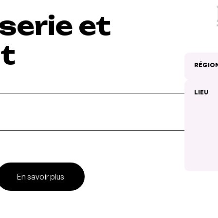
erie et
t
RÉGIO
LIEU
En savoir plus