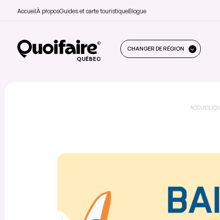
Accueil
À propos
Guides et carte touristique
Blogue
CHANGER DE RÉGION
QUÉBEC
ACCUEIL
|
QU