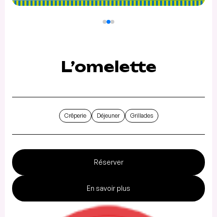
L’omelette
Crêperie
Déjeuner
Grillades
Réserver
En savoir plus