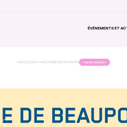
ÉVÉNEMENTS ET AC
ACCUEIL
|
QUOI FAIRE QUÉBEC
|
RESTAURANTS
|
royal tandori