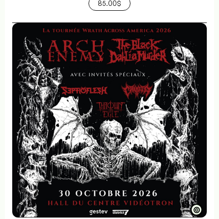
85.00$
©