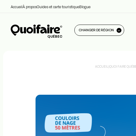
Accueil
À propos
Guides et carte touristique
Blogue
CHANGER DE RÉGION
QUÉBEC
ACCUEIL
|
QUOI FAIRE QUÉB