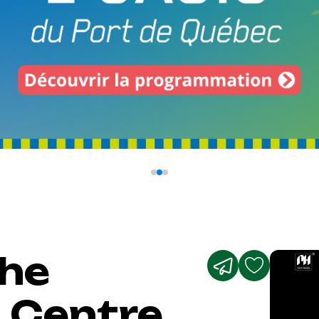
The
 Centre