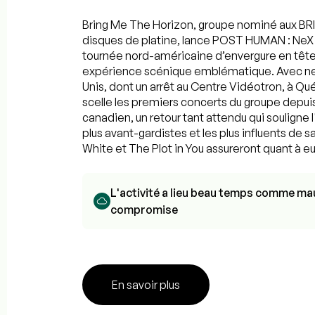
Bring Me The Horizon, groupe nominé aux BR
disques de platine, lance POST HUMAN : NeX
tournée nord-américaine d’envergure en tête
expérience scénique emblématique. Avec neuf
Unis, dont un arrêt au Centre Vidéotron, à Q
scelle les premiers concerts du groupe depuis
canadien, un retour tant attendu qui souligne
plus avant-gardistes et les plus influents de sa
White et The Plot in You assureront quant à e
L'activité a lieu beau temps comme mau
compromise
En savoir plus