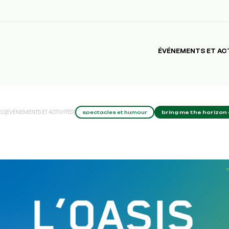
ÉVÉNEMENTS ET AC
EC
|
ÉVÉNEMENTS ET ACTIVITÉS
|
spectacles et humour
bring me the horizon