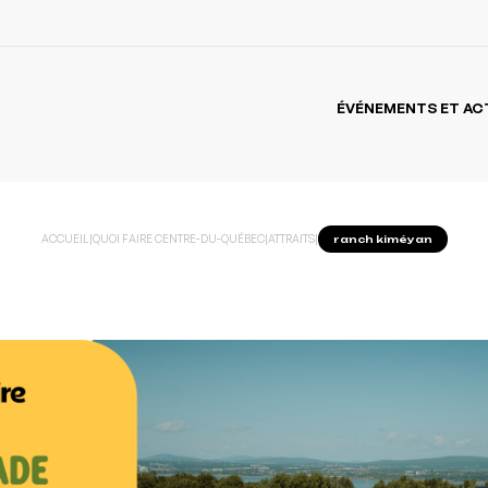
ÉVÉNEMENTS ET AC
ACCUEIL
|
QUOI FAIRE CENTRE-DU-QUÉBEC
|
ATTRAITS
|
ranch kiméyan