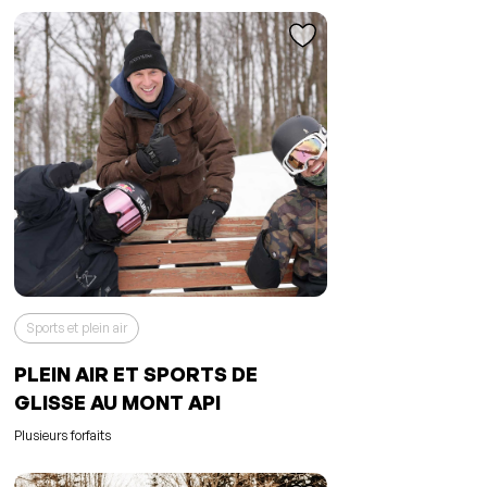
Sports et plein air
PLEIN AIR ET SPORTS DE
GLISSE AU MONT API
L'événement a été ajouté à vos
favoris
Événement retiré de vos favoris
Plusieurs forfaits
Consulter mes favoris
Consulter mes favoris