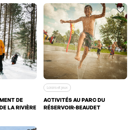
Loisirs et jeux
EMENT DE
ACTIVITÉS AU PARC DU
DE LA RIVIÈRE
RÉSERVOIR-BEAUDET
uté à vos
os favoris