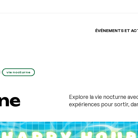
ÉVÉNEMENTS ET AC
S
|
vie nocturne
rne
Explore la vie nocturne ave
expériences pour sortir, da