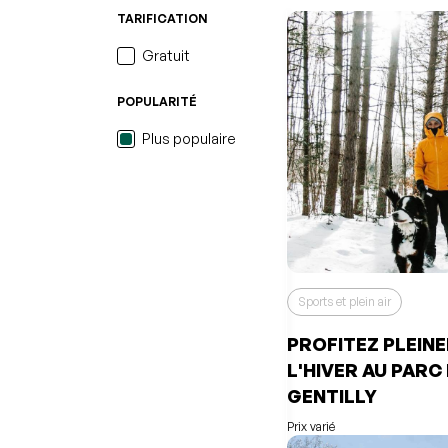
TARIFICATION
Gratuit
POPULARITÉ
Plus populaire
Sports et plein air
PROFITEZ PLEIN
L'HIVER AU PARC 
L'événement a été ajo
favoris
Événement retiré de v
GENTILLY
Consulter mes favoris
Consulter mes favoris
Prix varié