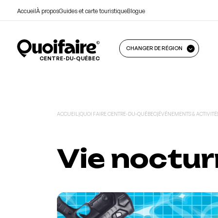
Accueil
À propos
Guides et carte touristique
Blogue
CHANGER DE RÉGION
CENTRE-DU-QUÉBEC
ACCUEIL
|
QUOI FAIRE CENTRE-DU-QUÉBEC
|
ÉVÉNEMENTS & ACTIVITÉ
Vie noctu