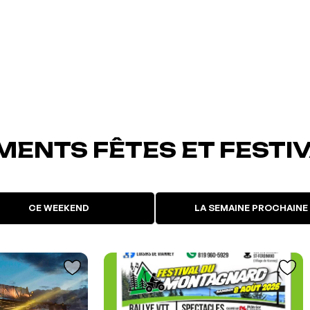
MENTS FÊTES ET FESTI
CE WEEKEND
LA SEMAINE PROCHAINE
uté à vos
L'événement a été ajouté à vos
os favoris
favoris
Événement retiré de vos favoris
Consulter mes favoris
Consulter mes favoris