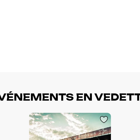
VÉNEMENTS EN VEDET
L'événement a été ajouté à
Événement retiré de vos
vos favoris
favoris
Consulter mes favoris
Consulter mes favoris