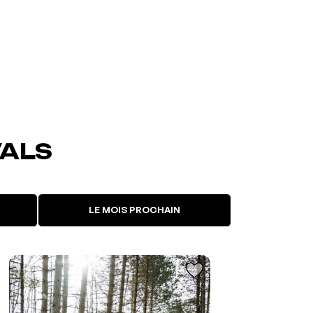
VALS
LE MOIS PROCHAIN
L'événement a été ajouté à vos
favoris
Événement retiré de vos favoris
Consulter mes favoris
Consulter mes favoris