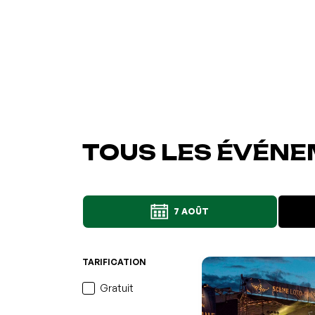
TOUS LES ÉVÉNE
7 AOÛT
L'événement a été ajo
favoris
Événement retiré de v
Consulter mes favoris
Consulter mes favoris
TARIFICATION
Gratuit