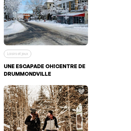
Loisirs et jeux
UNE ESCAPADE OH!CENTRE DE
L'événement a été ajouté à vos
favoris
Événement retiré de vos favoris
DRUMMONDVILLE
Consulter mes favoris
Consulter mes favoris