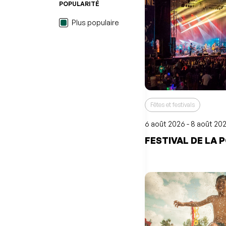
POPULARITÉ
Plus populaire
Fêtes et festivals
6 août 2026 - 8 août 20
FESTIVAL DE LA 
L'événement a été ajo
favoris
Événement retiré de v
Consulter mes favoris
Consulter mes favoris