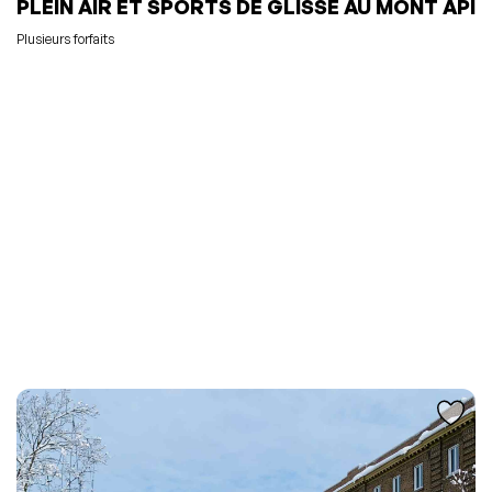
PLEIN AIR ET SPORTS DE GLISSE AU MONT API
Plusieurs forfaits
L'événement a été ajouté à vos favoris
Événement retiré de vos favoris
Consulter mes favoris
Consulter mes favoris