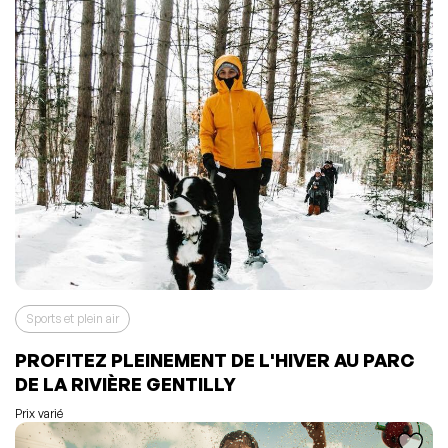
Sports et plein air
PROFITEZ PLEINEMENT DE L'HIVER AU PARC
L'événement a été ajouté à vos favoris
Événement retiré de vos favoris
DE LA RIVIÈRE GENTILLY
Consulter mes favoris
Consulter mes favoris
Prix varié