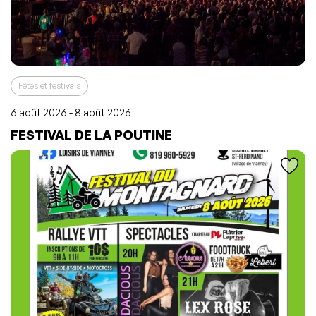
Fêtes et festivals
6 août 2026 - 8 août 2026
L'événement a été ajouté à vos favoris
Événement retiré de vos favoris
FESTIVAL DE LA POUTINE
Consulter mes favoris
Consulter mes favoris