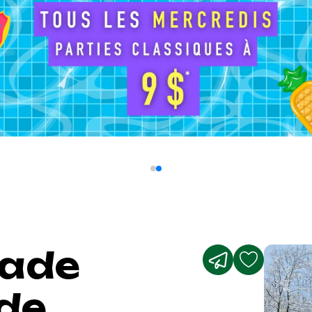
pade
 de