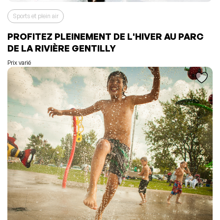
Sports et plein air
PROFITEZ PLEINEMENT DE L'HIVER AU PARC
L'événement a été ajouté à vos favoris
Événement retiré de vos favoris
DE LA RIVIÈRE GENTILLY
Consulter mes favoris
Consulter mes favoris
Prix varié