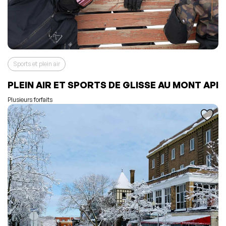
Sports et plein air
L'événement a été ajouté à vos favoris
Événement retiré de vos favoris
PLEIN AIR ET SPORTS DE GLISSE AU MONT API
Consulter mes favoris
Consulter mes favoris
Plusieurs forfaits