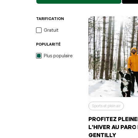
favoris
Événement retiré de v
Consulter mes favoris
Consulter mes favoris
TARIFICATION
Gratuit
POPULARITÉ
Plus populaire
Sports et plein air
PROFITEZ PLEIN
L'HIVER AU PARC 
L'événement a été ajo
favoris
Événement retiré de v
GENTILLY