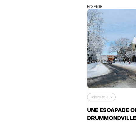
Consulter mes favoris
Consulter mes favoris
Prix varié
Loisirs et jeux
UNE ESCAPADE O
DRUMMONDVILL