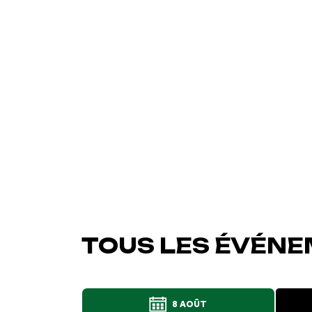
TOUS LES ÉVÉNE
8 AOÛT
L'événement a été ajo