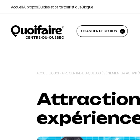
Accueil
À propos
Guides et carte touristique
Blogue
CHANGER DE RÉGION
CENTRE-DU-QUÉBEC
ACCUEIL
|
QUOI FAIRE CENTRE-DU-QUÉBEC
|
ÉVÉNEMENTS & ACTIVITÉ
Attraction
expérienc