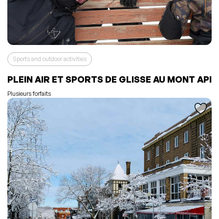
Sports and outdoor activities
L'événement a été ajouté à vos favoris
Événement retiré de vos favoris
PLEIN AIR ET SPORTS DE GLISSE AU MONT API
Consulter mes favoris
Consulter mes favoris
Plusieurs forfaits