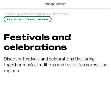
Manage consent
HOMEPAGE
|
WHAT TO DO CENTRE-DU-QUÉBEC
|
EVENTS
|
festivals and celebrations
Festivals and
celebrations
Discover festivals and celebrations that bring
together music, traditions and festivities across the
regions.