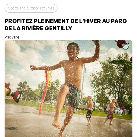
Sports and outdoor activities
PROFITEZ PLEINEMENT DE L'HIVER AU PARC
L'événement a été ajouté à vos favoris
Événement retiré de vos favoris
DE LA RIVIÈRE GENTILLY
Consulter mes favoris
Consulter mes favoris
Prix varié