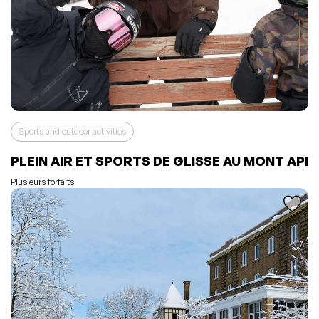
Sports and outdoor activities
L'événement a été ajouté à vos favoris
Événement retiré de vos favoris
PLEIN AIR ET SPORTS DE GLISSE AU MONT API
Consulter mes favoris
Consulter mes favoris
Plusieurs forfaits