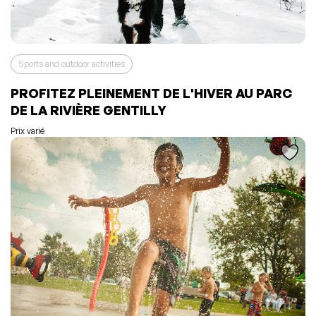
Sports and outdoor activities
PROFITEZ PLEINEMENT DE L'HIVER AU PARC
L'événement a été ajouté à vos favoris
Événement retiré de vos favoris
DE LA RIVIÈRE GENTILLY
Consulter mes favoris
Consulter mes favoris
Prix varié