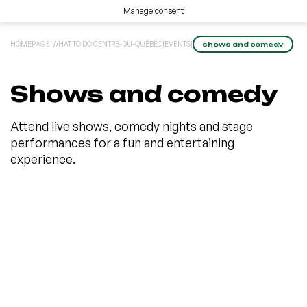
Manage consent
HOMEPAGE
|
WHAT TO DO CENTRE-DU-QUÉBEC
|
EVENTS
|
shows and comedy
Shows and comedy
Attend live shows, comedy nights and stage
performances for a fun and entertaining
experience.