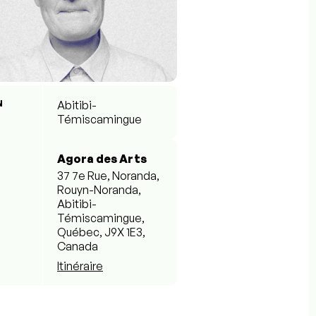
N
Abitibi-
Témiscamingue
Agora des Arts
37 7e Rue, Noranda,
Rouyn-Noranda,
Abitibi-
Témiscamingue,
Québec, J9X 1E3,
Canada
Itinéraire