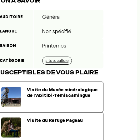
ON À SAVOIR
Général
AUDITOIRE
Non spécifié
LANGUE
Printemps
SAISON
CATÉGORIE
arts et culture
USCEPTIBLES DE VOUS PLAIRE
Visite du Musée minéralogique
de l’Abitibi-Témiscamingue
Visite du Refuge Pageau