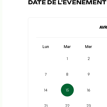
DATE DE L'ÉVÉNEMENT (
AVR
Lun
Mar
Mer
1
2
7
8
9
14
15
16
21
22
23