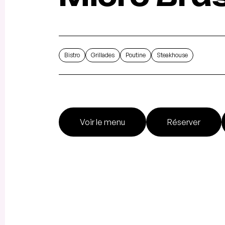
Bistro
Grillades
Poutine
Steakhouse
Voir le menu
Réserver