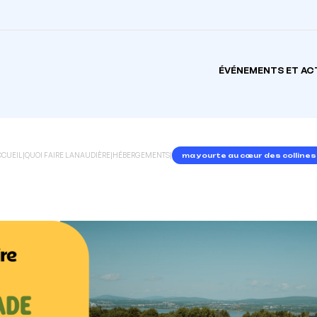
ÉVÉNEMENTS ET AC
CCUEIL
|
QUOI FAIRE LANAUDIÈRE
|
HÉBERGEMENTS
|
ma yourte au cœur des collines