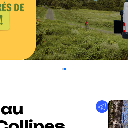
 au
ollines