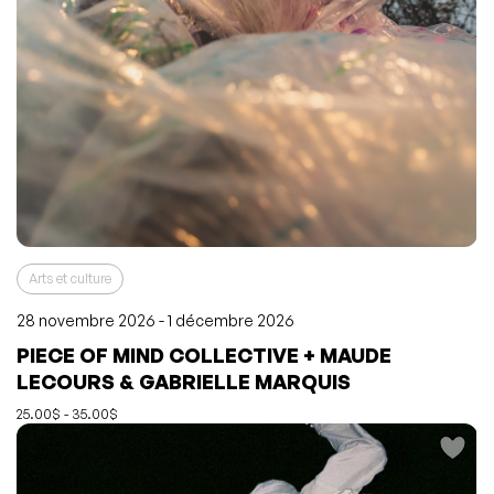
Arts et culture
28 novembre 2026 - 1 décembre 2026
PIECE OF MIND COLLECTIVE + MAUDE
L'événement a été ajouté à vos favoris
Événement retiré de vos favoris
LECOURS & GABRIELLE MARQUIS
Consulter mes favoris
Consulter mes favoris
25.00$ - 35.00$