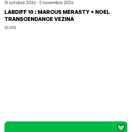
31 octobre 2026 - 2 novembre 2026
LABDIFF 10 : MARCUS MERASTY + NOEL
TRANSCENDANCE VEZINA
25.00$
L'événement a été ajouté à vos favoris
Événement retiré de vos favoris
Consulter mes favoris
Consulter mes favoris