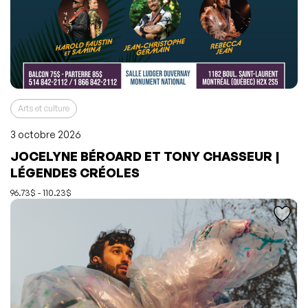
Arts et culture
3 octobre 2026
JOCELYNE BÉROARD ET TONY CHASSEUR |
L'événement a été ajouté à vos favoris
Événement retiré de vos favoris
LÉGENDES CRÉOLES
Consulter mes favoris
Consulter mes favoris
96.73$ - 110.23$