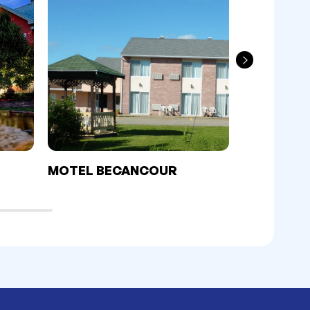
MOTEL BECANCOUR
HÔTEL M
BÉCANCO