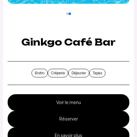
Ginkgo Café Bar
Bistro
Crêperie
Déjeuner
Tapas
Voir le menu
Réserver
En savoir plus