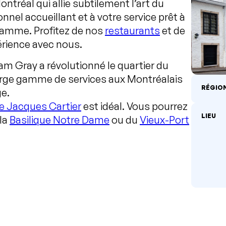
tréal qui allie subtilement l’art du
onnel accueillant et à votre service prêt à
gamme. Profitez de nos
restaurants
et de
rience avec nous.
liam Gray a révolutionné le quartier du
arge gamme de services aux Montréalais
RÉGIO
e.
e Jacques Cartier
est idéal. Vous pourrez
LIEU
 la
Basilique Notre Dame
ou du
Vieux-Port