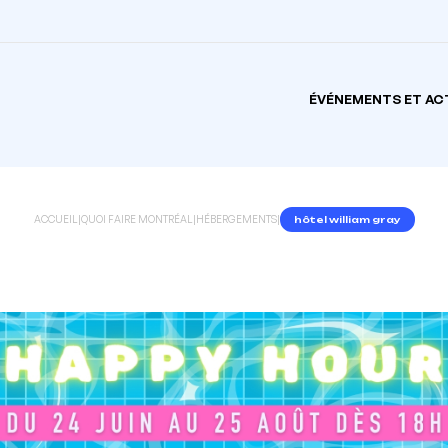
ÉVÉNEMENTS ET AC
ACCUEIL
|
QUOI FAIRE MONTRÉAL
|
HÉBERGEMENTS
|
hôtel william gray