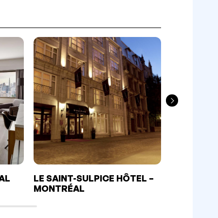
AL
LE SAINT-SULPICE HÔTEL –
HÔTEL NE
MONTRÉAL