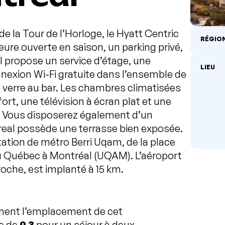
 de la Tour de l’Horloge, le Hyatt Centric
RÉGIO
ure ouverte en saison, un parking privé,
Il propose un service d’étage, une
LIEU
nexion Wi-Fi gratuite dans l’ensemble de
 verre au bar. Les chambres climatisées
rt, une télévision à écran plat et une
e. Vous disposerez également d’un
treal possède une terrasse bien exposée.
tation de métro Berri Uqam, de la place
du Québec à Montréal (UQAM). L’aéroport
oche, est implanté à 15 km.
ement l’emplacement de cet
te de
9,3
pour un séjour à deux.