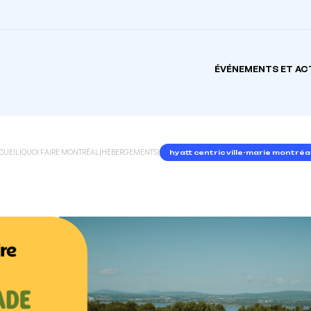
ÉVÉNEMENTS ET AC
CUEIL
|
QUOI FAIRE MONTRÉAL
|
HÉBERGEMENTS
|
hyatt centric ville-marie montréa