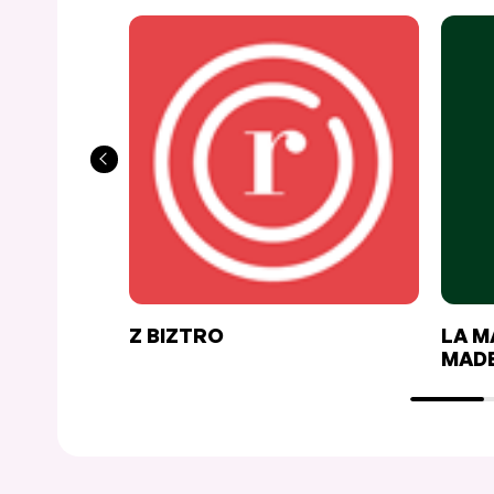
Z BIZTRO
LA M
MADE