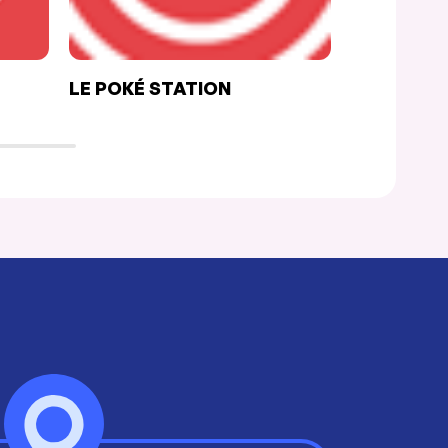
LE POKÉ STATION
LA MAISO
MADEMOIS