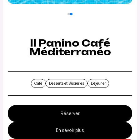
Il Panino Café
Méditerranéo
Café
Desserts et Sucreries
Déjeuner
Réserver
En savoir plus