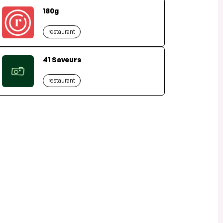
180g
restaurant
41 Saveurs
restaurant