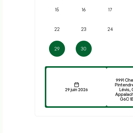
15
16
17
22
23
24
29
30
9991 Che
Pintendre
29 juin 2026
Lévis,
Appalac
G6C 1