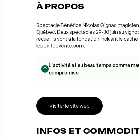
À PROPOS
Spectacle Bénéfice Nicolas Gignac magicien a
Québec. Deux spectacles 29-30 juin au vignob
recueillis vont a la fondation incluant le cachet
lepointdevente.com.
L'activité a lieu beau temps comme mau
compromise
Visiter le site web
INFOS ET COMMODI