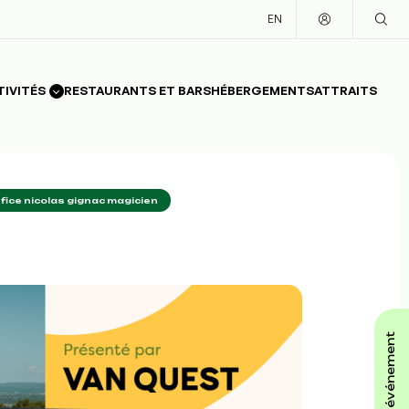
EN
TIVITÉS
RESTAURANTS ET BARS
HÉBERGEMENTS
ATTRAITS
fice nicolas gignac magicien
affiche ton événement