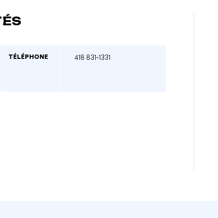
TÉS
TÉLÉPHONE
418 831-1331