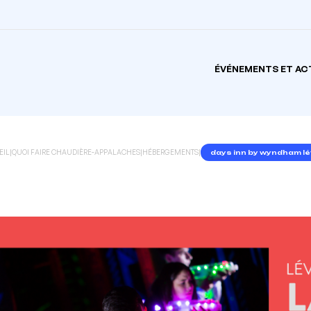
ÉVÉNEMENTS ET AC
EIL
|
QUOI FAIRE CHAUDIÈRE-APPALACHES
|
HÉBERGEMENTS
|
days inn by wyndham lé