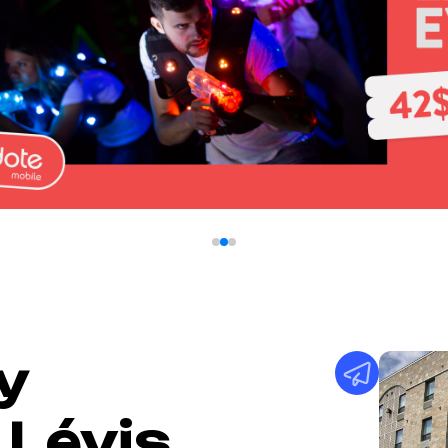
y
Lévis