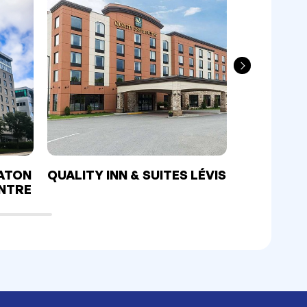
RATON
QUALITY INN & SUITES LÉVIS
ECONO LO
ENTRE