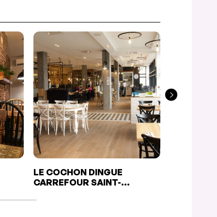
LE COCHON DINGUE
EXPRESS 
CARREFOUR SAINT-
ROMUALD (LÉVIS)