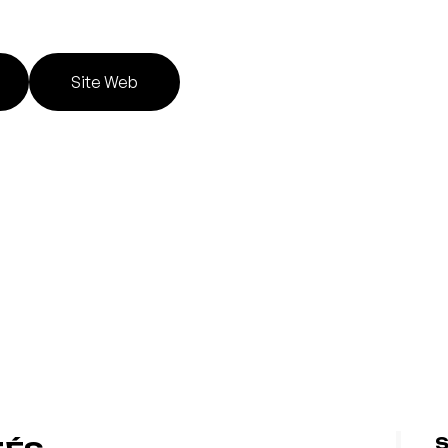
Site Web
S