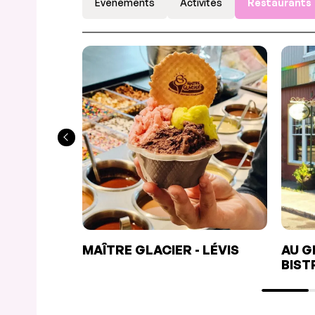
Événements
Activités
Restaurants
MAÎTRE GLACIER - LÉVIS
AU G
BIST