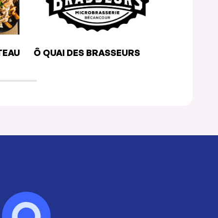
TEAU
Ô QUAI DES BRASSEURS
RESTO-BA