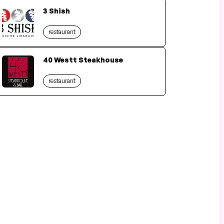
3 Shish
restaurant
40 Westt Steakhouse
restaurant