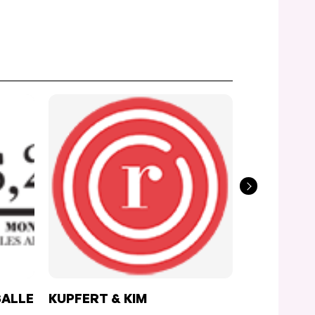
SALLE
KUPFERT & KIM
BURGER FI