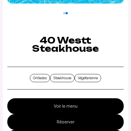
40 Westt
Steakhouse
Grillades
Steakhouse
Végétarienne
Voir le menu
Réserver