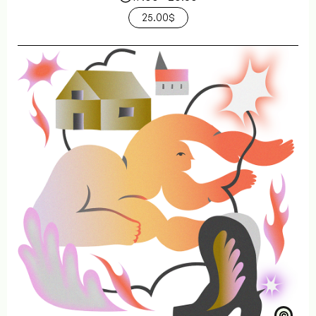
25.00$
©