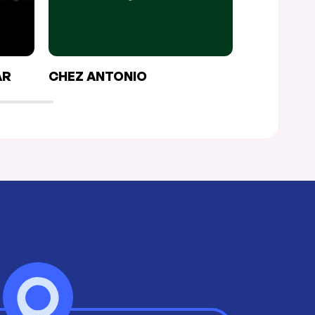
AR
CHEZ ANTONIO
LE MONDO