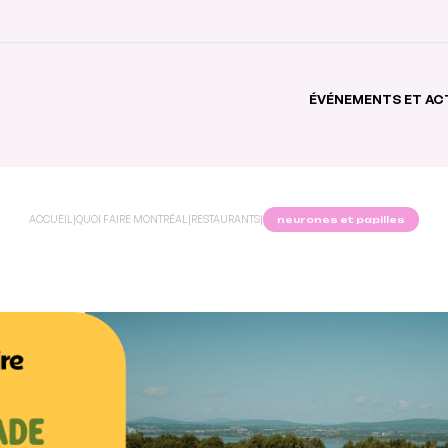
ÉVÉNEMENTS ET AC
ACCUEIL
|
QUOI FAIRE MONTRÉAL
|
RESTAURANTS
|
neurones et papilles