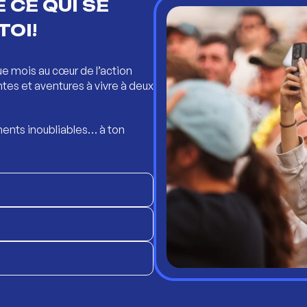
 CE QUI SE
TOI!
ue mois au cœur de l’action
ntes et aventures à vivre à deux
ents inoubliables… à ton