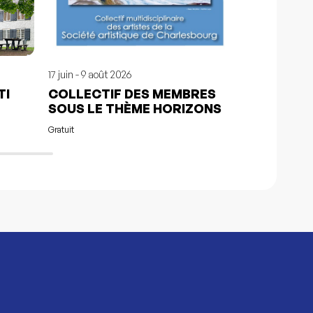
17 juin - 9 août 2026
4 sept. - 6 sept
TI
COLLECTIF DES MEMBRES
UNITY EL
SOUS LE THÈME HORIZONS
104.00$ - 424.0
Gratuit