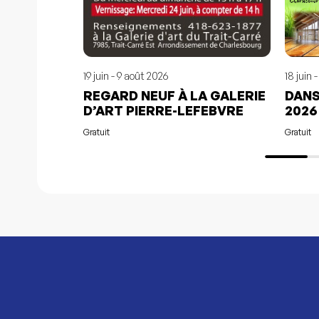
19 juin - 9 août 2026
18 juin 
REGARD NEUF À LA GALERIE
DANS
D’ART PIERRE-LEFEBVRE
2026
Gratuit
Gratuit