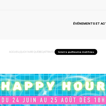
ÉVÉNEMENTS ET AC
ACCUEIL
|
QUOI FAIRE QUÉBEC
|
ATTRAITS
|
loisirs guillaume mathieu