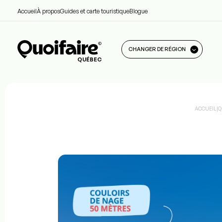
Accueil
À propos
Guides et carte touristique
Blogue
CHANGER DE RÉGION
QUÉBEC
ACCUEIL
|
Q