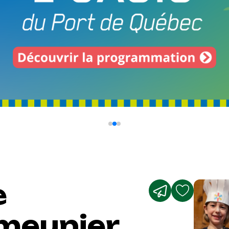
e
 meunier