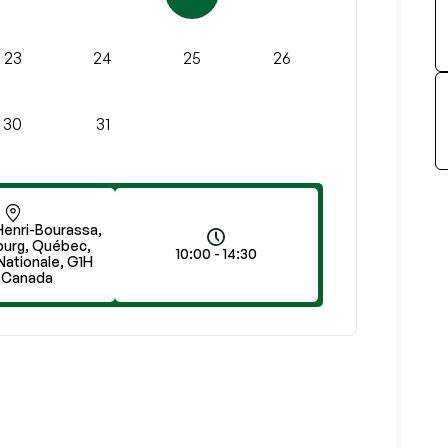
23
24
25
26
30
31
Henri-Bourassa,
ourg, Québec,
10:00 - 14:30
Nationale, G1H
, Canada