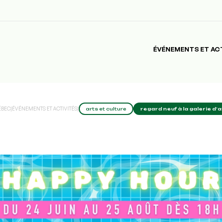
ÉVÉNEMENTS ET AC
ÉBEC
|
ÉVÉNEMENTS ET ACTIVITÉS
|
arts et culture
regard neuf à la galerie d’