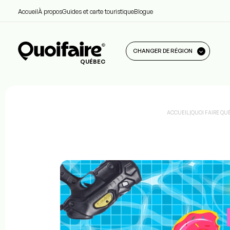
Accueil
À propos
Guides et carte touristique
Blogue
CHANGER DE RÉGION
QUÉBEC
ACCUEIL
|
QUOI FAIRE QU