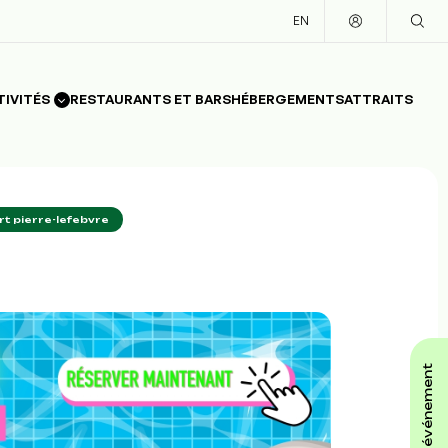
EN
TIVITÉS
RESTAURANTS ET BARS
HÉBERGEMENTS
ATTRAITS
art pierre-lefebvre
affiche ton événement