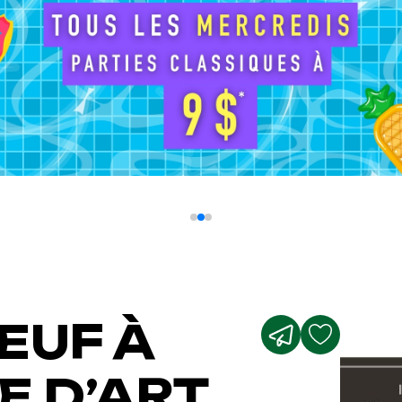
EUF À
E D’ART