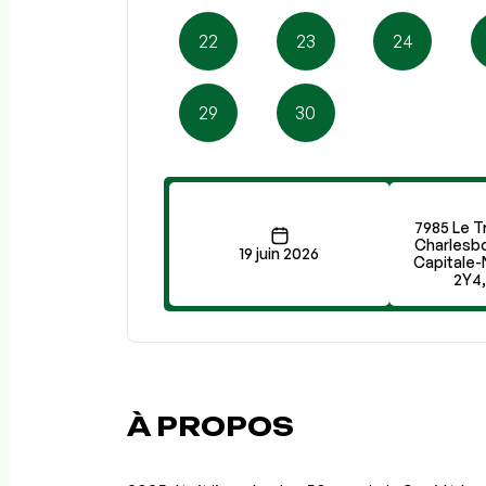
22
23
24
29
30
7985 Le Tr
Charlesb
19 juin 2026
Capitale-
2Y4
À PROPOS