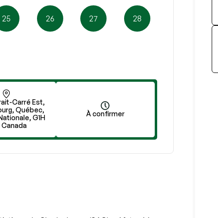
25
26
27
28
ait-Carré Est,
ourg, Québec,
À confirmer
Nationale, G1H
, Canada