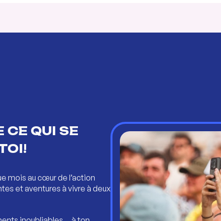
 CE QUI SE
TOI!
ue mois au cœur de l’action
ntes et aventures à vivre à deux
ents inoubliables… à ton