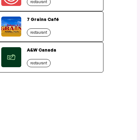
restaurant
7 Grains Café
restaurant
A&W Canada
restaurant