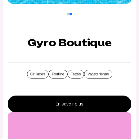
Gyro Boutique
Grillades
Poutine
Tapas
Végétarienne
En savoir plus